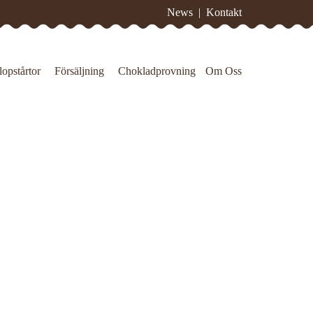
News
|
Kontakt
lopstårtor
Försäljning
Chokladprovning
Om Oss