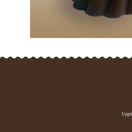
Upptä