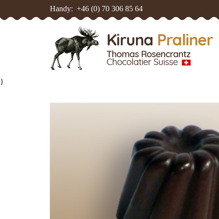
Handy:
+46 (0) 70 306 85 64
}